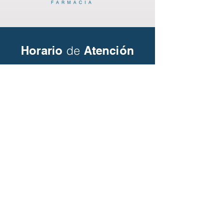
Horario
de
Atención
Lunes a Viernes
8:00 am
6:00 pm
Sábados
8:00 am
1:00 pm
Contactese
con
nosotros
Nombre