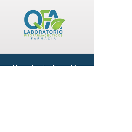
Horario
de
Atención
Lunes a Viernes
8:00 am
6:00 pm
Sábados
8:00 am
1:00 pm