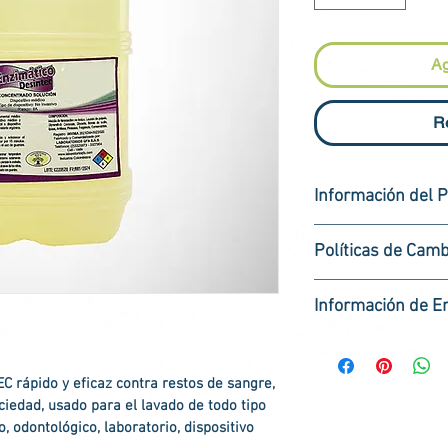
Ag
R
Información del 
El 
Detergente En
Políticas de Camb
para el lavado de
médico quirúrgico,
Laboratorio QFA
 
Información de E
dispositivo médic
devolucion)
Todo tipo de inst
¡Gracias por comp
Por favor, devolve
este contaminado 
Ofrecemos reembo
direccion, 
Carrera
EC 
rápido y eficaz contra restos de sangre, 
materia orgánica.
los primeros 30 d
de Cali,Valle del
ciedad, usado para el lavado de todo tipo 
DISPOSITIVO MÉ
transcurrido 30 d
Usted ser
 odontológico, laboratorio, dispositivo 