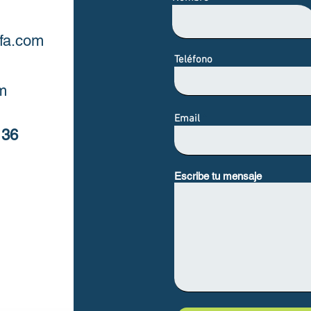
dañado o f
que no se 
Cualquier 
qfa.com
más de 30
Teléfono
Una vez que se re
m
devolución, te en
app, para notific
Email
artículo devuelto
 36
aprobación o el re
reembolso.
Escribe tu mensaje
Si es aprobado, e
devolución o reem
crédito automátic
producto o en la
a tu tarjeta de c
original, dentro d
días, pactadas en