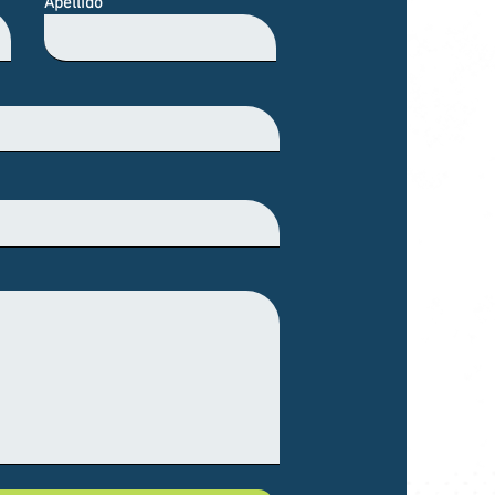
alte una parte por razones 
Apellido
debieron a nuestro error.
artículo que se devuelva 
 días después de la entrega.
ciba e inspeccione tu 
viaremos un email y whats 
arte que hemos recibido tu 
. También te notificaremos la 
chazo de tu devolición o 
ntonces se procesará tu 
bolso y se aplicará un 
amente al envio del 
 evenrulidad de un reembolso 
rédito o método de pago 
e una cierta cantidad de 
 el contacto.